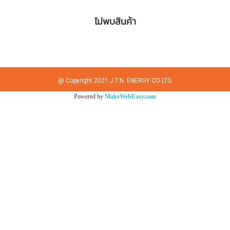
ไม่พบสินค้า
@ Copyright 2021 J.T.N. ENERGY CO LTD.
Powered by
MakeWebEasy.com