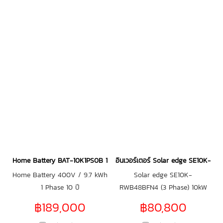
Home Battery BAT-10K1PS0B 1 Phase
อินเวอร์เตอร์ Solar edge SE10K-R
Home Battery 400V / 9.7 kWh
Solar edge SE10K-
1 Phase 10 ปี
RWB48BFN4 (3 Phase) 10kW
Hybrid Inverter
฿189,000
฿80,800