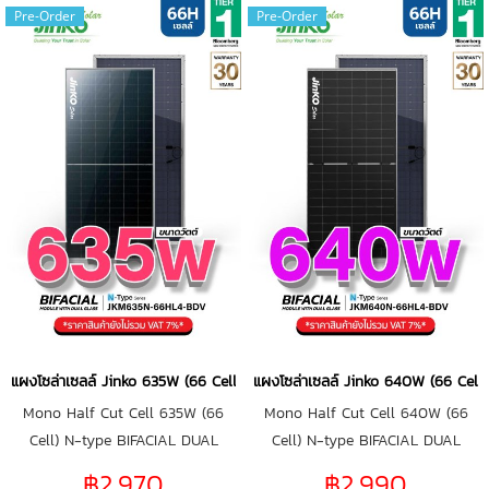
Pre-Order
Pre-Order
แผงโซล่าเซลล์ Jinko 635W (66 Cell)
แผงโซล่าเซลล์ Jinko 640W (66 Cell)
Mono Half Cut Cell 635W (66
Mono Half Cut Cell 640W (66
Cell) N-type BIFACIAL DUAL
Cell) N-type BIFACIAL DUAL
GLASS
GLASS
฿2,970
฿2,990