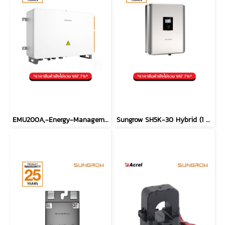
EMU200A,-Energy-Management-Unit-Logger
Sungrow SH5K-30 Hybrid (1 Phase) (ประกัน 10ปี)