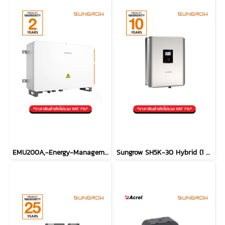
EMU200A,-Energy-Management-Unit-Logger
Sungrow SH5K-30 Hybrid (1 Phase) (ประกัน 10ปี)