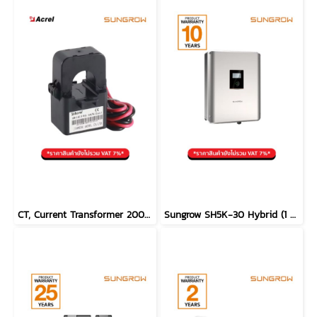
CT, Current Transformer 200/5A (Jiangsu)
Sungrow SH5K-30 Hybrid (1 Phase) (ประกัน 10ปี)