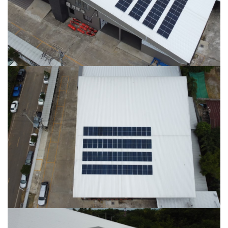
kubota เพชรบูรณ์